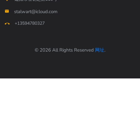
stalwart@icloud.com
+13594780327
© 2026 All Rights Reserved
网址
.