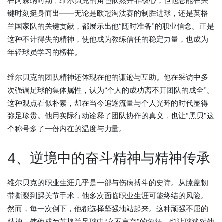
在阿森纳时期，维尔贝克的角色依然并非核心，但他总能在关
键时刻挺身而出——无论是欧冠淘汰赛的制胜进球，还是英格
兰国家队的关键贡献，都展示出他“随时准备”的职业信念。正是
这种不计得失的精神，使他成为教练信任的稳定力量，也成为
年轻球员学习的榜样。
维尔贝克的团队精神还体现在他的谦逊与互助。他在采访中多
次强调足球的集体属性，认为“个人的成功离不开团队的成全”。
这种观点看似朴素，却在当今追逐流量与个人光环的时代显得
弥足珍贵。他用实际行动诠释了团队协作的真义，也让“黑贝”这
个称号多了一份内在的温度与力量。
4、逆境中的奋斗精神与精神传承
维尔贝克的职业生涯几乎是一部与伤病搏斗的史诗。从膝盖韧
带撕裂到踝关节手术，他多次面临职业生涯可能终结的风险。
然而，每一次倒下，他都选择坚强地站起来。这种顽强不屈的
精神，使他成为英格兰足球中“永不言弃”的象征，也让球迷对他