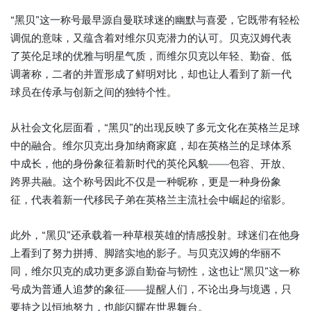
“黑贝”这一称号最早源自曼联球迷的幽默与喜爱，它既带有轻松
调侃的意味，又蕴含着对维尔贝克潜力的认可。贝克汉姆代表
了英伦足球的优雅与明星气质，而维尔贝克以年轻、勤奋、低
调著称，二者的并置形成了鲜明对比，却也让人看到了新一代
球员在传承与创新之间的独特个性。
从社会文化层面看，“黑贝”的出现反映了多元文化在英格兰足球
中的融合。维尔贝克出身加纳裔家庭，却在英格兰的足球体系
中成长，他的身份象征着新时代的英伦风貌——包容、开放、
跨界共融。这个称号因此不仅是一种昵称，更是一种身份象
征，代表着新一代移民子弟在英格兰主流社会中崛起的缩影。
此外，“黑贝”还承载着一种草根英雄的情感投射。球迷们在他身
上看到了努力拼搏、脚踏实地的影子。与贝克汉姆的华丽不
同，维尔贝克的成功更多源自勤奋与韧性，这也让“黑贝”这一称
号成为普通人追梦的象征——提醒人们，不论出身与境遇，只
要持之以恒地努力，也能闪耀在世界舞台。