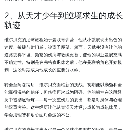
2、从天才少年到逆境求生的成长
轨迹
维尔贝克的足球旅程始于曼联青训营，他从小就展现出出色的
速度、敏捷与射门感，被寄予厚望。然而，天赋并没有让他的
道路变得平坦。频繁的伤病与教练更替，使他的职业发展充满
不确定性。特别是在弗格森退休之后，他在曼联的角色开始模
糊，这段时期成为他成长的重要分水岭。
转会至阿森纳后，维尔贝克面临新的挑战。初期他以勤勉和全
能赢得温格的信任，但伤病再次成为阻碍。他的韧性在这段经
历中被彻底锤炼——每一次重伤后的复出，都是对身体与心理
的双重考验。这种经历让他从青涩天才逐步成长为成熟球员，
学会用理智和耐心面对命运的不公。
维尔贝克的成长故事不仅是一个足球少年追梦的历程，更是一