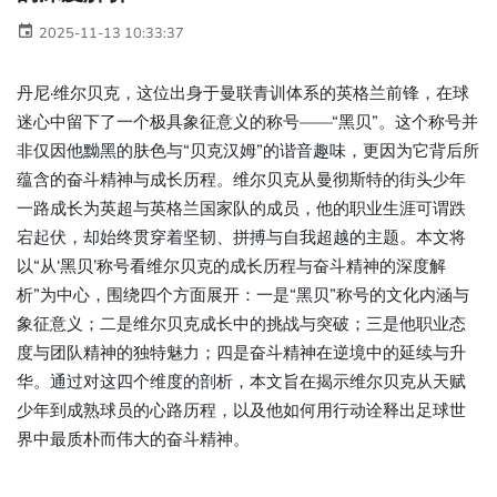
2025-11-13 10:33:37
丹尼·维尔贝克，这位出身于曼联青训体系的英格兰前锋，在球
迷心中留下了一个极具象征意义的称号——“黑贝”。这个称号并
非仅因他黝黑的肤色与“贝克汉姆”的谐音趣味，更因为它背后所
蕴含的奋斗精神与成长历程。维尔贝克从曼彻斯特的街头少年
一路成长为英超与英格兰国家队的成员，他的职业生涯可谓跌
宕起伏，却始终贯穿着坚韧、拼搏与自我超越的主题。本文将
以“从‘黑贝’称号看维尔贝克的成长历程与奋斗精神的深度解
析”为中心，围绕四个方面展开：一是“黑贝”称号的文化内涵与
象征意义；二是维尔贝克成长中的挑战与突破；三是他职业态
度与团队精神的独特魅力；四是奋斗精神在逆境中的延续与升
华。通过对这四个维度的剖析，本文旨在揭示维尔贝克从天赋
少年到成熟球员的心路历程，以及他如何用行动诠释出足球世
界中最质朴而伟大的奋斗精神。