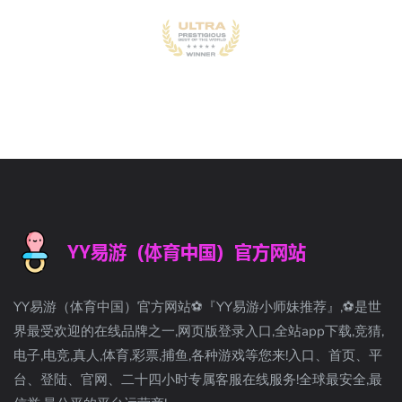
YY易游（体育中国）官方网站⚽️『YY易游小师妹推荐』,⚽️是世
界最受欢迎的在线品牌之一,网页版登录入口,全站app下载,竞猜,
电子,电竞,真人,体育,彩票,捕鱼,各种游戏等您来!入口、首页、平
台、登陆、官网、二十四小时专属客服在线服务!全球最安全,最