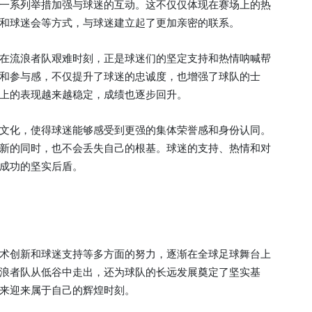
一系列举措加强与球迷的互动。这不仅仅体现在赛场上的热
和球迷会等方式，与球迷建立起了更加亲密的联系。
在流浪者队艰难时刻，正是球迷们的坚定支持和热情呐喊帮
和参与感，不仅提升了球迷的忠诚度，也增强了球队的士
上的表现越来越稳定，成绩也逐步回升。
文化，使得球迷能够感受到更强的集体荣誉感和身份认同。
新的同时，也不会丢失自己的根基。球迷的支持、热情和对
成功的坚实后盾。
术创新和球迷支持等多方面的努力，逐渐在全球足球舞台上
浪者队从低谷中走出，还为球队的长远发展奠定了坚实基
来迎来属于自己的辉煌时刻。