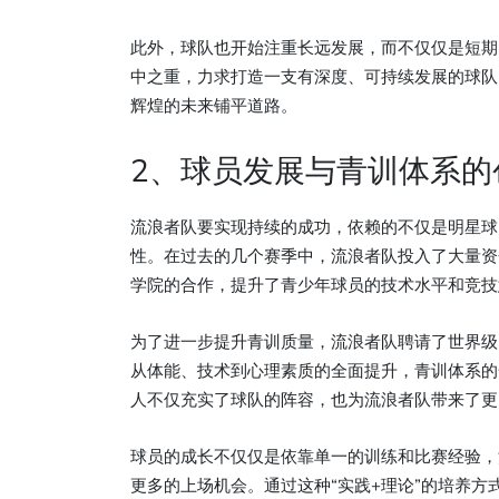
此外，球队也开始注重长远发展，而不仅仅是短期
中之重，力求打造一支有深度、可持续发展的球队
辉煌的未来铺平道路。
2、球员发展与青训体系的
流浪者队要实现持续的成功，依赖的不仅是明星球
性。在过去的几个赛季中，流浪者队投入了大量资
学院的合作，提升了青少年球员的技术水平和竞技
为了进一步提升青训质量，流浪者队聘请了世界级
从体能、技术到心理素质的全面提升，青训体系的
人不仅充实了球队的阵容，也为流浪者队带来了更
球员的成长不仅仅是依靠单一的训练和比赛经验，
更多的上场机会。通过这种“实践+理论”的培养