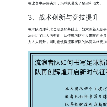
在比赛中崭露头角，为球队带来了希望和动力。
3、战术创新与竞技提升
在球队管理和球员发展的基础上，战术创新无疑是
法经历了巨大的变化，从传统的防守反击转向更具
力大大提升，同时也使得流浪者队的比赛风格更加