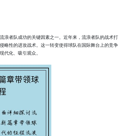
流浪者队成功的关键因素之一。近年来，流浪者队的战术打
侵略性的进攻战术。这一转变使得球队在国际舞台上的竞争
现代化、吸引观众。