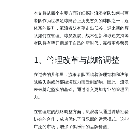
本文将从四个主要方面详细探讨流浪者队如何书写
者队作为世界足球舞台上历史悠久的球队之一，近
体系的提升，流浪者队有望走出低谷，迎来新的辉
队如何在管理、球员发展、战术创新和球迷支持等
者队将有望开启属于自己的新时代，赢得更多荣誉
1、管理改革与战略调整
在过去的几年里，流浪者队面临着管理结构和决策
战略失误或外部经济压力而受到影响。因此，流浪
未来奠定坚实的基础。通过引入更加专业的管理团
力。
在管理层的战略调整方面，流浪者队通过聘请经验
协会的合作，成功优化了俱乐部的运营模式。这些
广泛的市场，增强了俱乐部的品牌价值。