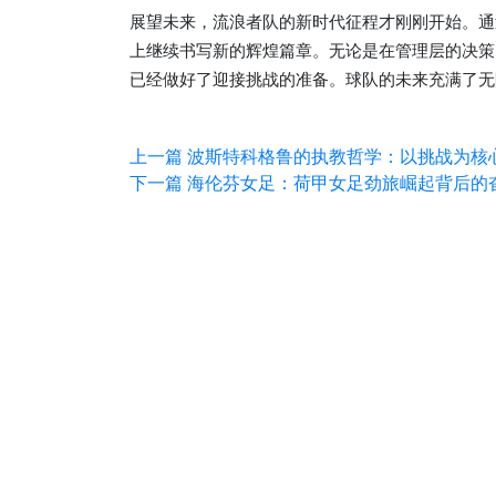
展望未来，流浪者队的新时代征程才刚刚开始。通
上继续书写新的辉煌篇章。无论是在管理层的决策
已经做好了迎接挑战的准备。球队的未来充满了无
上一篇
波斯特科格鲁的执教哲学：以挑战为核
下一篇
海伦芬女足：荷甲女足劲旅崛起背后的