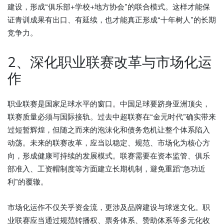
建设，形成“俱乐部+学校+地方协会”的联合模式。这样才能保
证青训成果有出口、有延续，也才能真正形成“十年树人”的长期
竞争力。
2、深化职业联赛改革与市场化运
作
职业联赛是国家足球水平的窗口。中国足球要跻身亚洲顶尖，
联赛质量必须与国际接轨。过去中超联赛在“金元时代”确实带来
过短暂辉煌，但随之而来的泡沫化和债务危机让整个体系陷入
动荡。未来的联赛改革，应当以稳定、规范、市场化为核心方
向，形成健康可持续的发展模式。联赛需要在资本监管、俱乐
部准入、工资帽制度等方面建立长期机制，避免重蹈“急功近
利”的覆辙。
市场化运作不仅关乎资金流，更涉及品牌建设与球迷文化。职
业联赛应当通过规范转播权、票务体系、赞助体系等多元化收