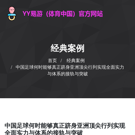
经典案例
首页
经典案例
中国足球何时能够真正跻身亚洲顶尖行列实现全面实力
与体系的接轨与突破
中国足球何时能够真正跻身亚洲顶尖行列实现
全面实力与体系的接轨与突破