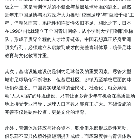
板之一，就是青训体系的不健全与基层足球环境的缺乏。虽然
近年来中国足协与地方政府大力推动“校园足球”与“百城千校”工
程，但整体而言，系统性和连贯性依旧不足。相比之下，日本
在1990年代就建立了全国青训网络，从小学到大学再到职业梯
队，形成了贯穿全程的人才培养链条。中国若想真正跻身亚洲
顶尖行列，必须建立从启蒙到成才的完整青训体系，确保足球
教育与文化教育并重。
其次，基础设施建设仍是制约足球普及的重要因素。尽管大型
城市足球场馆不断增多，但基层社区、乡镇乃至学校层面的球
场仍然匮乏。中国要实现足球的全民化、社会化，就必须推
动“人人可踢”的环境建设。只有让更多青少年有机会在高质量场
地上接受专业指导，足球人口基数才能真正扩大。基础设施的
完善不仅是硬件投资，更是文化的培育。
此外，青训体系还应与社会资本、职业俱乐部形成良性互动。
俱乐部不应只依赖外援短期提升成绩，而应深度参与青训体系