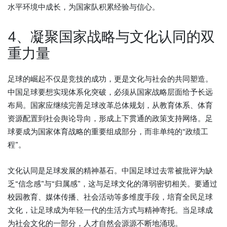
水平环境中成长，为国家队积累经验与信心。
4、凝聚国家战略与文化认同的双
重力量
足球的崛起不仅是竞技的成功，更是文化与社会的共同塑造。
中国足球要想实现体系化突破，必须从国家战略层面给予长远
布局。国家应继续完善足球改革总体规划，从教育体系、体育
资源配置到社会舆论导向，形成上下贯通的政策支持网络。足
球要成为国家体育战略的重要组成部分，而非单纯的“政绩工
程”。
文化认同是足球发展的精神基石。中国足球过去常被批评为缺
乏“信念感”与“归属感”，这与足球文化的薄弱密切相关。要通过
校园教育、媒体传播、社会活动等多维度手段，培育全民足球
文化，让足球成为年轻一代的生活方式与精神寄托。当足球成
为社会文化的一部分，人才自然会源源不断地涌现。