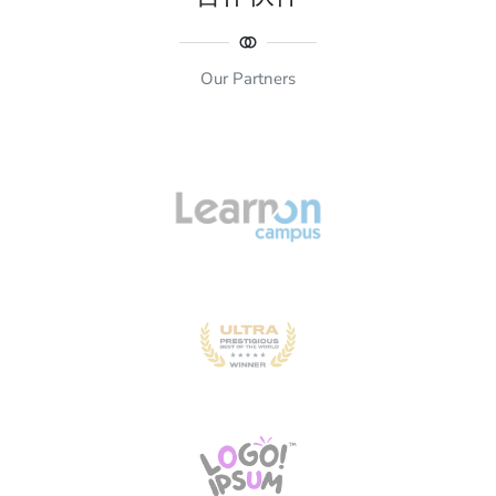
Our Partners