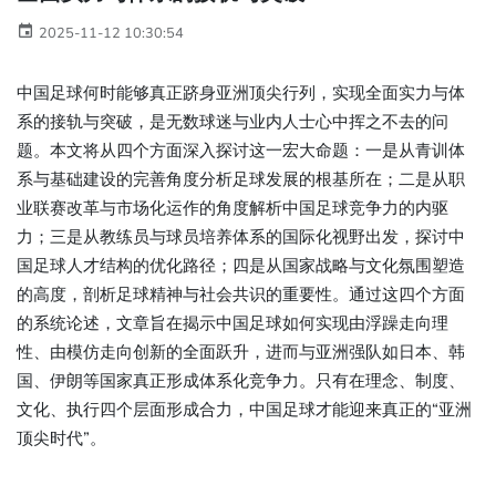
2025-11-12 10:30:54
中国足球何时能够真正跻身亚洲顶尖行列，实现全面实力与体
系的接轨与突破，是无数球迷与业内人士心中挥之不去的问
题。本文将从四个方面深入探讨这一宏大命题：一是从青训体
系与基础建设的完善角度分析足球发展的根基所在；二是从职
业联赛改革与市场化运作的角度解析中国足球竞争力的内驱
力；三是从教练员与球员培养体系的国际化视野出发，探讨中
国足球人才结构的优化路径；四是从国家战略与文化氛围塑造
的高度，剖析足球精神与社会共识的重要性。通过这四个方面
的系统论述，文章旨在揭示中国足球如何实现由浮躁走向理
性、由模仿走向创新的全面跃升，进而与亚洲强队如日本、韩
国、伊朗等国家真正形成体系化竞争力。只有在理念、制度、
文化、执行四个层面形成合力，中国足球才能迎来真正的“亚洲
顶尖时代”。