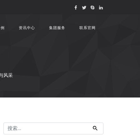
案例
资讯中心
集团服务
联系官网
与风采