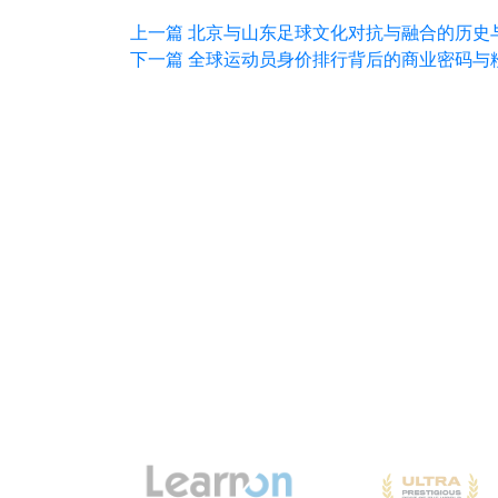
上一篇
北京与山东足球文化对抗与融合的历史
下一篇
全球运动员身价排行背后的商业密码与