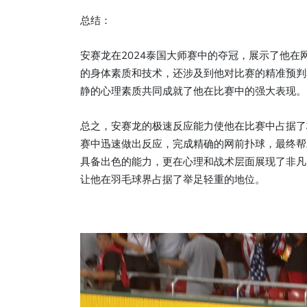
总结：
安赛龙在2024泰国大师赛中的夺冠，展示了他
的身体素质和技术，还涉及到他对比赛的精准预判
静的心理素质共同成就了他在比赛中的强大表现。
总之，安赛龙的极速反应能力使他在比赛中占据了
赛中迅速做出反应，完成精确的网前扑球，最终帮
具备出色的能力，更在心理和战术层面展现了非凡
让他在羽毛球界占据了举足轻重的地位。