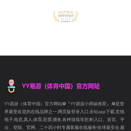
YY易游（体育中国）官方网站⚽️『YY易游小师妹推荐』,⚽️是世
界最受欢迎的在线品牌之一,网页版登录入口,全站app下载,竞猜,
电子,电竞,真人,体育,彩票,捕鱼,各种游戏等您来!入口、首页、平
台、登陆、官网、二十四小时专属客服在线服务!全球最安全,最