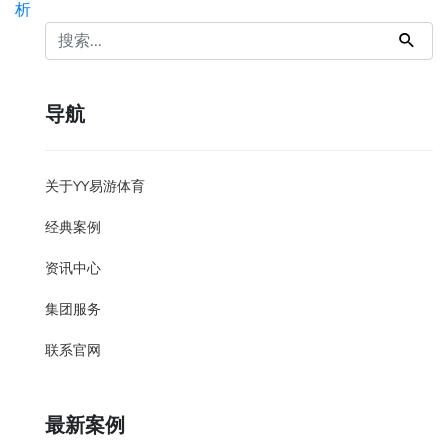
析
导航
关于YY易游体育
经典案例
资讯中心
集团服务
联系官网
最新案例