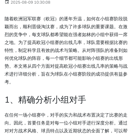
2025-08-09 10:30:08
随着欧洲冠军联赛（欧冠）的逐年升温，如何在小组赛阶段脱
颖而出，顺利晋级淘汰赛，成为了许多球队的重要课题。在激
烈的竞争中，每支球队都希望能在强者如林的小组中获得一席
之地。为了提高欧冠小组赛的出线几率，球队需要根据比赛的
特性，制定科学且有效的战术与策略。从对阵强队的准备到如
何优化球队的阵容，每一个细节都可能影响小组赛的出线形
势。本文将从四个方面对提高欧冠小组赛出线几率的策略与战
术进行详细分析，旨在为球队在小组赛阶段的成功提供有益参
考。
1、精确分析小组对手
在任何一场小组赛中，对手的实力和战术布置决定了比赛的走
向。因此，首要任务是对每一位小组对手进行深度分析。通过
对对方战术风格、球员特点以及近期状态的全面了解，可以帮