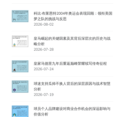
科比·布莱恩特2004年奥运会表现回顾：领衔美国
梦之队的挑战与反思
2026-08-02
皇马崛起的关键因素及其背后深层次的历史与战
略分析
2026-07-28
皇家马德里九年后重返巅峰荣耀续写传奇征程
2026-07-24
球迷支持瓜帅不换人背后的深层原因与战术智慧
分析
2026-07-19
球员个人品牌建设对商业合作机会的深远影响与
价值分析