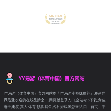
YY易游（体育中国）官方网站⚽️『YY易游小师妹推荐』,⚽️是世
界最受欢迎的在线品牌之一,网页版登录入口,全站app下载,竞猜,
电子,电竞,真人,体育,彩票,捕鱼,各种游戏等您来!入口、首页、平