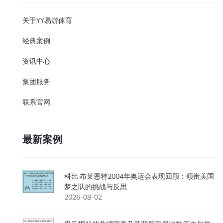
关于YY易游体育
经典案例
资讯中心
集团服务
联系官网
最新案例
科比·布莱恩特2004年奥运会表现回顾：领衔美国
梦之队的挑战与反思
2026-08-02