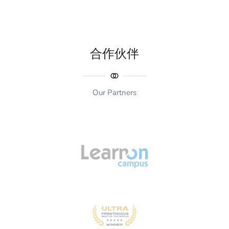
合作伙伴
Our Partners