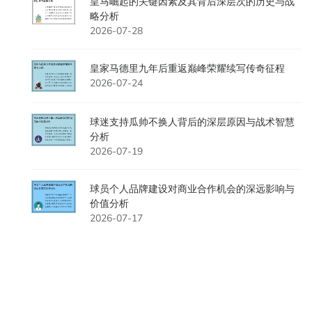
皇马崛起的关键因素及其背后深层次的历史与战
略分析
2026-07-28
皇家马德里九年后重返巅峰荣耀续写传奇征程
2026-07-24
球迷支持瓜帅不换人背后的深层原因与战术智慧
分析
2026-07-19
球员个人品牌建设对商业合作机会的深远影响与
价值分析
2026-07-17