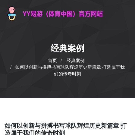
经典案例
首页
经典案例
如何以创新与拼搏书写球队辉煌历史新篇章 打造属于我
们的传奇时刻
如何以创新与拼搏书写球队辉煌历史新篇章 打
造属于我们的传奇时刻