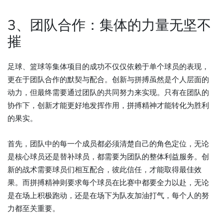
3、团队合作：集体的力量无坚不
摧
足球、篮球等集体项目的成功不仅仅依赖于单个球员的表现，
更在于团队合作的默契与配合。创新与拼搏虽然是个人层面的
动力，但最终需要通过团队的共同努力来实现。只有在团队的
协作下，创新才能更好地发挥作用，拼搏精神才能转化为胜利
的果实。
首先，团队中的每一个成员都必须清楚自己的角色定位，无论
是核心球员还是替补球员，都需要为团队的整体利益服务。创
新的战术需要球员们相互配合，彼此信任，才能取得最佳效
果。而拼搏精神则要求每个球员在比赛中都要全力以赴，无论
是在场上积极跑动，还是在场下为队友加油打气，每个人的努
力都至关重要。