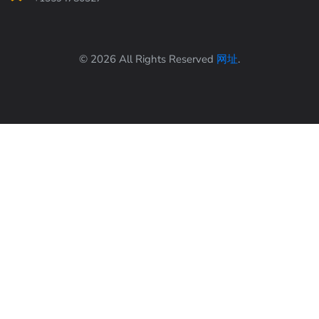
© 2026 All Rights Reserved
网址
.