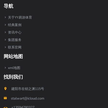
导航
关于YY易游体育
经典案例
资讯中心
集团服务
联系官网
网站地图
xml地图
找到我们
建阳市在钥之渊115号
stalwart@icloud.com
+13594780327