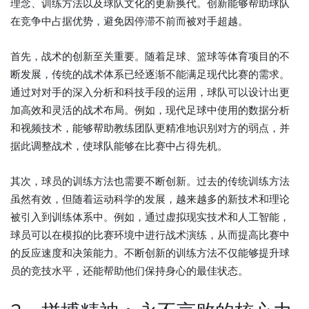
理念、训练方法以及球队文化的更新换代。创新能够帮助球队
在竞争中占据优势，避免因停滞不前而被对手超越。
首先，战术的创新至关重要。随着足球、篮球等体育项目的不
断发展，传统的战术体系已经逐渐不能满足现代比赛的需求。
通过对对手的深入分析和科技手段的运用，球队可以设计出更
加高效和灵活的战术布局。例如，现代足球中使用的数据分析
和视频技术，能够帮助教练团队更精准地识别对方的弱点，并
据此调整战术，使球队能够在比赛中占得先机。
其次，球员的训练方法也需要不断创新。过去的传统训练方法
虽然有效，但随着运动科学的发展，越来越多的新技术和理论
被引入到训练体系中。例如，通过虚拟现实技术和人工智能，
球员可以在模拟的比赛环境中进行战术演练，从而提高比赛中
的反应速度和决策能力。不断创新的训练方法不仅能够提升球
员的竞技水平，还能帮助他们保持身心的最佳状态。