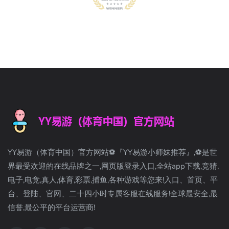
YY易游（体育中国）官方网站⚽️『YY易游小师妹推荐』,⚽️是世
界最受欢迎的在线品牌之一,网页版登录入口,全站app下载,竞猜,
电子,电竞,真人,体育,彩票,捕鱼,各种游戏等您来!入口、首页、平
台、登陆、官网、二十四小时专属客服在线服务!全球最安全,最
信誉,最公平的平台运营商!