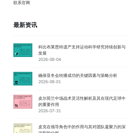
联系官网
最新资讯
科比布莱恩特遗产支持运动科学研究持续创新与
发展
2026-08-04
确保亚冬会转播成功的关键因素与策略分析
2026-08-01
皮尔荷兰中场战术灵活性解析及其在现代足球中
的重要作用
2026-07-31
皮克在领导角色中的作用与其对团队凝聚力的深