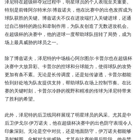
泽尼特在超级杯夺冠过程中，明星球员的个人表现至关重要。
特别是前锋阿尔特米尔·博兹诺夫，他在比赛中的出色发挥成为
球队获胜的关键。博兹诺夫不仅在进攻端打入关键进球，还通
过自己独特的跑位和牵制作用，为队友创造了无数进攻机会。
在超级杯的决赛中，他的进球一度帮助球队扭转了局势，成为
场上最具威胁的球员之一。
除了博兹诺夫，泽尼特的中场核心阿尔图尔·卡普尔也在超级杯
决赛中大放异彩。卡普尔的控球和分球能力，使得球队的攻势
更加有条不紊。无论是长传调度，还是短传渗透，卡普尔都能
恰到好处地为队友提供支持，帮助球队在场上控制节奏。在比
赛的关键时刻，卡普尔冷静的视野和精准的传球为泽尼特带来
了胜利的希望。
此外，泽尼特的后卫线同样展现了明星球员的风采。尤其是中
后卫伊戈尔·伊万诺夫，他在超级杯决赛中的出色防守表现令人
印象深刻。无论是空中对抗，还是地面防守，伊万诺夫都能够
及时解围，化解对方的威胁。尤其在比赛的最后阶段，他在禁