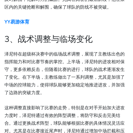
区内的关键抢断和解围，确保了球队的防线不被突破。
YY易游体育
3、战术调整与临场变化
泽尼特在超级杯决赛中的临场战术调整，展现了主教练出色的
指挥能力和对比赛节奏的掌控。上半场，泽尼特的进攻相对保
守，更多依赖反击，但随着比赛的进行，球队的战术逐渐发生
了变化。在下半场，主教练做出了一系列调整，尤其是加强了
中场的控球能力，使得球队能够更加稳定地推进进攻，并加强
了边路的突破力度。
这种调整直接影响了比赛的走势，特别是在对手开始加大进攻
力度时，泽尼特通过有效的阵型调整，将防守和反击完美结
合。通过更换战术阵型，球队能够根据比赛的具体情况灵活应
对。尤其是在比赛接近尾声时，泽尼特通过增加中场拦截和压