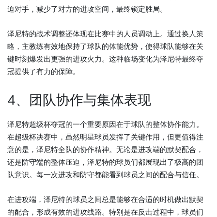
迫对手，减少了对方的进攻空间，最终锁定胜局。
泽尼特的战术调整还体现在比赛中的人员调动上。通过换人策
略，主教练有效地保持了球队的体能优势，使得球队能够在关
键时刻爆发出更强的进攻火力。这种临场变化为泽尼特最终夺
冠提供了有力的保障。
4、团队协作与集体表现
泽尼特超级杯夺冠的一个重要原因在于球队的整体协作能力。
在超级杯决赛中，虽然明星球员发挥了关键作用，但更值得注
意的是，泽尼特全队的协作精神。无论是进攻端的默契配合，
还是防守端的整体压迫，泽尼特的球员们都展现出了极高的团
队意识。每一次进攻和防守都能看到球员之间的配合与信任。
在进攻端，泽尼特的球员之间总是能够在合适的时机做出默契
的配合，形成有效的进攻线路。特别是在反击过程中，球员们