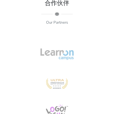
合作伙伴
Our Partners