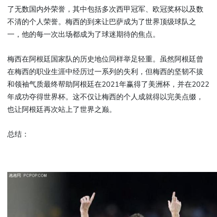
了无数国内外荣誉，其中包括多次西甲冠军、欧冠奖杯以及数
不清的个人荣誉。梅西的到来让巴萨成为了世界顶级球队之
一，他的每一次出场都成为了球迷期待的焦点。
梅西在阿根廷国家队的历史地位同样举足轻重。虽然阿根廷曾
在梅西的职业生涯中经历过一系列的失利，但梅西的坚韧不拔
和领袖气质最终帮助阿根廷在2021年赢得了美洲杯，并在2022
年成功夺得世界杯。这不仅让梅西的个人成就得以完美点缀，
也让阿根廷再次站上了世界之巅。
总结：