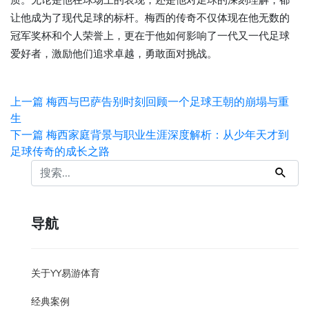
质。无论是他在球场上的表现，还是他对足球的深刻理解，都
让他成为了现代足球的标杆。梅西的传奇不仅体现在他无数的
冠军奖杯和个人荣誉上，更在于他如何影响了一代又一代足球
爱好者，激励他们追求卓越，勇敢面对挑战。
上一篇
梅西与巴萨告别时刻回顾一个足球王朝的崩塌与重
生
下一篇
梅西家庭背景与职业生涯深度解析：从少年天才到
足球传奇的成长之路
导航
关于YY易游体育
经典案例