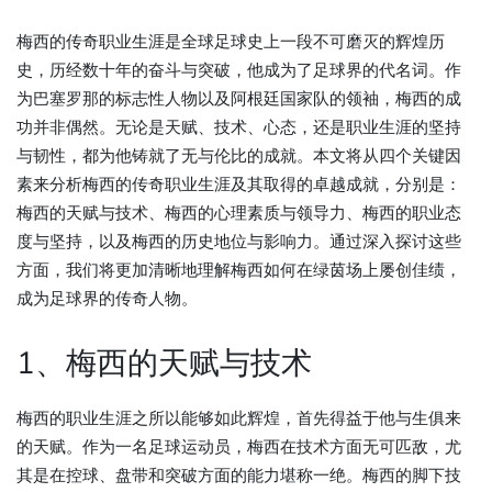
梅西的传奇职业生涯是全球足球史上一段不可磨灭的辉煌历
史，历经数十年的奋斗与突破，他成为了足球界的代名词。作
为巴塞罗那的标志性人物以及阿根廷国家队的领袖，梅西的成
功并非偶然。无论是天赋、技术、心态，还是职业生涯的坚持
与韧性，都为他铸就了无与伦比的成就。本文将从四个关键因
素来分析梅西的传奇职业生涯及其取得的卓越成就，分别是：
梅西的天赋与技术、梅西的心理素质与领导力、梅西的职业态
度与坚持，以及梅西的历史地位与影响力。通过深入探讨这些
方面，我们将更加清晰地理解梅西如何在绿茵场上屡创佳绩，
成为足球界的传奇人物。
1、梅西的天赋与技术
梅西的职业生涯之所以能够如此辉煌，首先得益于他与生俱来
的天赋。作为一名足球运动员，梅西在技术方面无可匹敌，尤
其是在控球、盘带和突破方面的能力堪称一绝。梅西的脚下技