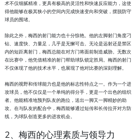
术不仅细腻精准，更具有极高的灵活性和快速反应能力，这使
得他能够在极其狭小的空间内完成快速变向和突破，摆脱防守
球员的围堵。
除此之外，梅西的射门能力也十分惊艳。他的左脚射门角度刁
钻、速度快、力量足，几乎是无懈可击。无论是远射还是禁区
内的短距离射门，梅西总能在对方门将面前制造威胁。无数次
在比赛中，他凭借精准的射门帮助球队锁定胜局。梅西的射门
不仅体现了他的技术水平，也展现了他对比赛的深刻理解。
梅西的视野和传球能力也是他的标志性特点之一。作为一个进
攻球员，他不仅仅是一个单纯的得分手，更是一个出色的组织
者。他能精准地预判队友的跑位，送出一脚又一脚精妙的助
攻。在与队友的配合中，梅西能够通过短传和长传拉开对方防
线，为球队创造更多的进攻机会。
2、梅西的心理素质与领导力