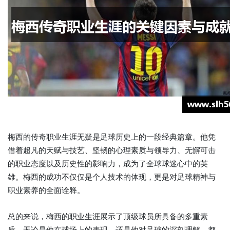
梅西的传奇职业生涯无疑是足球历史上的一段经典篇章。他凭
借着超凡的天赋与技艺、坚韧的心理素质与领导力、无懈可击
的职业态度以及历史性的影响力，成为了全球球迷心中的英
雄。梅西的成功不仅仅是个人技术的体现，更是对足球精神与
职业素养的全面诠释。
总的来说，梅西的职业生涯展示了顶级球员所具备的多重素