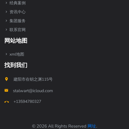
经典案例
资讯中心
集团服务
联系官网
网站地图
xml地图
找到我们
建阳市在钥之渊115号
stalwart@icloud.com
+13594780327
© 2026 All Rights Reserved
网址
.