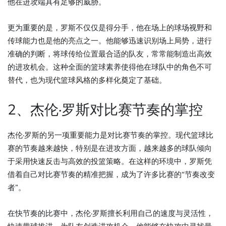
他在进攻端具有足够的威胁。
更为重要的是，罗斯不仅仅是得分手，他在场上的球场视野和
传球能力也是他的亮点之一。他能够迅速识别场上局势，进行
准确的判断，将球传给位置最合适的队友，常常能制造出高效
的进攻机会。这种全面的篮球素养使得他在球队中的角色不可
替代，也为现代篮球风格的多样化奠定了基础。
2、杰伦·罗斯对比赛节奏的掌控
杰伦·罗斯的另一项重要能力是对比赛节奏的掌控。现代篮球比
赛的节奏越来越快，特别是在进攻方面，越来越多的球队倾向
于采用快速反击与高效的投篮策略。在这样的环境中，罗斯凭
借着自己对比赛节奏的精准把握，成为了许多比赛的“节奏改变
者”。
在快节奏的比赛中，杰伦·罗斯擅长利用自己的速度与灵活性，