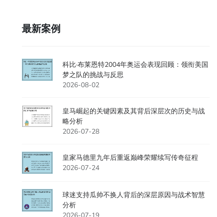
最新案例
科比·布莱恩特2004年奥运会表现回顾：领衔美国
梦之队的挑战与反思
2026-08-02
皇马崛起的关键因素及其背后深层次的历史与战
略分析
2026-07-28
皇家马德里九年后重返巅峰荣耀续写传奇征程
2026-07-24
球迷支持瓜帅不换人背后的深层原因与战术智慧
分析
2026-07-19