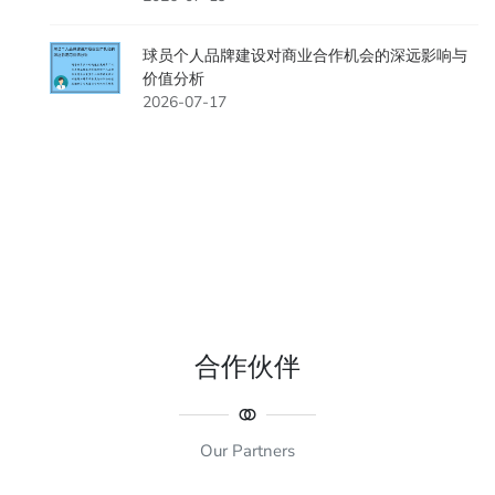
球员个人品牌建设对商业合作机会的深远影响与
价值分析
2026-07-17
合作伙伴
Our Partners