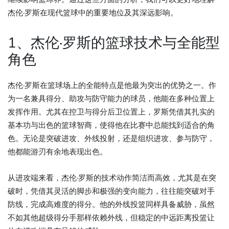
杰伦·罗斯在现代篮球中的重要地位及其深远影响。
1、杰伦·罗斯的篮球技术与全能型
角色
杰伦·罗斯在篮球场上的全能特点是他最为突出的优势之一。作
为一名兼具得分、助攻与防守能力的球员，他能在多种位置上
发挥作用。尤其在控卫与得分后卫位置上，罗斯凭借其扎实的
基本功与出色的篮球智商，使得他在比赛中总能找到适合的角
色。无论是突破进攻、外线投射，还是组织进攻、参与防守，
他都能游刃有余地表现出色。
从进攻端来看，杰伦·罗斯的技术动作简洁而高效，尤其是在突
破时，凭借其灵活的脚步和极强的变向能力，往往能突破对手
防线，完成高难度的得分。他的外线投篮同样具备威胁，虽然
不如其他超级得分手那样依赖外线，但稳定的中远距离投篮让