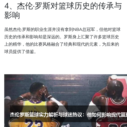
4、杰伦·罗斯对篮球历史的传承与
影响
虽然杰伦·罗斯的职业生涯并没有拿到NBA总冠军，但他对篮球
历史的传承和影响却是深远的。罗斯身上汇聚了许多篮球历史
上的精华，他的比赛风格融合了经典和现代的元素，为后来的
球员提供了借鉴。