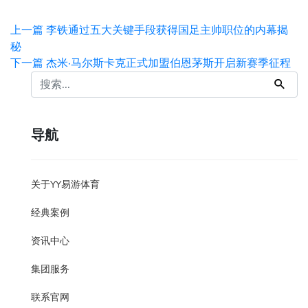
上一篇
李铁通过五大关键手段获得国足主帅职位的内幕揭
秘
下一篇
杰米·马尔斯卡克正式加盟伯恩茅斯开启新赛季征程
导航
关于YY易游体育
经典案例
资讯中心
集团服务
联系官网