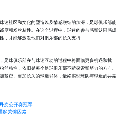
球迷社区和文化的塑造以及情感联结的加深，足球俱乐部能
诚度和粉丝粘性。在这个过程中，球迷的参与感和认同感成
性，才能够激发他们对俱乐部的长久支持。
，足球俱乐部在与球迷互动的过程中将面临更多机遇和挑
粉丝粘性，依旧是每个足球俱乐部不断探索和努力的方向。
加紧密、更加长久的球迷群体，最终实现球队与球迷的共赢
得丹麦公开赛冠军
崛起关键因素