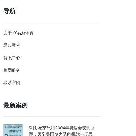
导航
关于YY易游体育
经典案例
资讯中心
集团服务
联系官网
最新案例
科比·布莱恩特2004年奥运会表现回
顾：领衔美国梦之队的挑战与反思