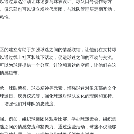
以通过票选活动让球迷参与球衣设计、球队口号创作等方
。俱乐部也可以设立粉丝代表团，与球队管理层定期互动，
粘性。
区的建立有助于加强球迷之间的情感联结，让他们在支持球
以通过线上社区和线下活动，促进球迷之间的互动与交流。
可以为球迷提供一个分享、讨论和表达的空间，让他们在这
情感纽带。
承、球队荣誉、球员精神等元素，增强球迷对俱乐部的文化
球迷日、庆典仪式等，强化球迷对球队文化的理解和支持。
，增强他们对球队的忠诚度。
强。例如，组织球迷团体观看比赛、举办球迷聚会、组织集
迷之间的情感交流和凝聚力。通过这些活动，球迷不仅能够