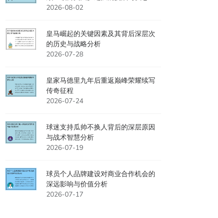
2026-08-02
皇马崛起的关键因素及其背后深层次
的历史与战略分析
2026-07-28
皇家马德里九年后重返巅峰荣耀续写
传奇征程
2026-07-24
球迷支持瓜帅不换人背后的深层原因
与战术智慧分析
2026-07-19
球员个人品牌建设对商业合作机会的
深远影响与价值分析
2026-07-17