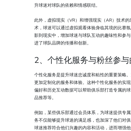
升球迷对球队的依赖和情感联结。
此外，虚拟现实（VR）和增强现实（AR）技术
术，球迷可以通过虚拟观看体验身临其境的比赛氛
影到现实中，增加球迷与球队互动的趣味性和参与
进了球队品牌的传播和创新。
2、个性化服务与粉丝参与
个性化服务是提升球迷忠诚度和粘性的重要策略。
更加定制化的服务和体验。这种个性化服务的实现
偏好和历史互动数据可以帮助俱乐部打造专属的球
品推荐等。
例如，某些俱乐部通过会员体系，为球迷提供专属
务不仅能够提升球迷的满足感，也加深了他们对俱
球迷推荐符合他们兴趣的内容和活动，进而增强他