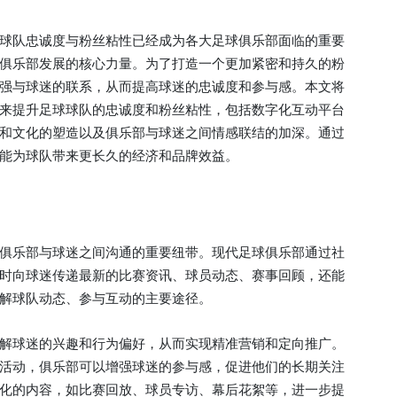
球队忠诚度与粉丝粘性已经成为各大足球俱乐部面临的重要
俱乐部发展的核心力量。为了打造一个更加紧密和持久的粉
强与球迷的联系，从而提高球迷的忠诚度和参与感。本文将
来提升足球球队的忠诚度和粉丝粘性，包括数字化互动平台
和文化的塑造以及俱乐部与球迷之间情感联结的加深。通过
能为球队带来更长久的经济和品牌效益。
俱乐部与球迷之间沟通的重要纽带。现代足球俱乐部通过社
时向球迷传递最新的比赛资讯、球员动态、赛事回顾，还能
解球队动态、参与互动的主要途径。
解球迷的兴趣和行为偏好，从而实现精准营销和定向推广。
活动，俱乐部可以增强球迷的参与感，促进他们的长期关注
化的内容，如比赛回放、球员专访、幕后花絮等，进一步提