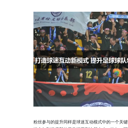
粉丝参与的提升同样是球迷互动模式中的一个关键