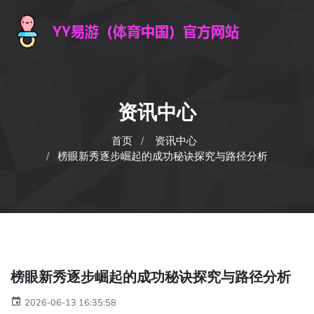
资讯中心
首页
资讯中心
榜眼新秀逐步崛起的成功秘诀探究与路径分析
榜眼新秀逐步崛起的成功秘诀探究与路径分析
2026-06-13 16:35:58