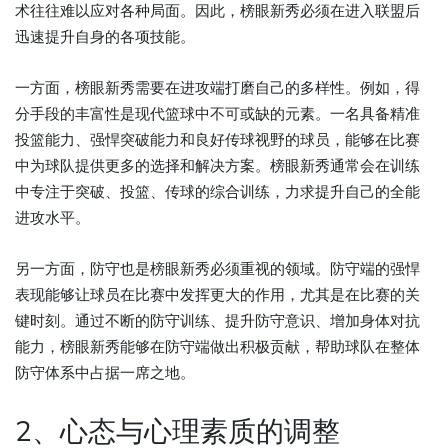
术往往难以应对各种局面。因此，榜眼新秀必须在进入联盟后
迅速提升自身的各项技能。
一方面，榜眼新秀需要在进攻端打磨自己的多样性。例如，得
分手段的丰富性是现代篮球中不可或缺的元素。一名具备精准
投篮能力、强悍突破能力和良好传球视野的球员，能够在比赛
中为球队提供更多的选择和解决方案。榜眼新秀通常会在训练
中专注于突破、投篮、传球的综合训练，力求提升自己的全能
进攻水平。
另一方面，防守也是榜眼新秀必须重视的领域。防守端的强悍
表现能够让球员在比赛中发挥更大的作用，尤其是在比赛的关
键时刻。通过不断的防守训练、提升防守意识、增加身体对抗
能力，榜眼新秀能够在防守端做出积极贡献，帮助球队在整体
防守体系中占据一席之地。
2、心态与心理素质的调整