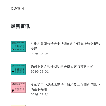
联系官网
最新资讯
科比布莱恩特遗产支持运动科学研究持续创新与
发展
2026-08-04
确保亚冬会转播成功的关键因素与策略分析
2026-08-01
皮尔荷兰中场战术灵活性解析及其在现代足球中
的重要作用
2026-07-31