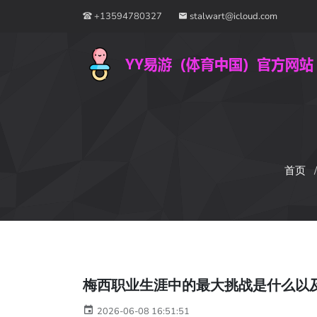
+13594780327
stalwart@icloud.com
首页
梅西职业生涯中的最大挑战是什么以
2026-06-08 16:51:51