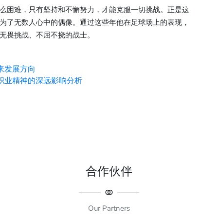
么困难，只有坚持和不懈努力，才能克服一切挑战。正是这
为了无数人心中的偶像。通过这些年他在足球场上的表现，
无畏挑战、不屈不挠的战士。
来发展方向
职业精神的深远影响分析
合作伙伴
Our Partners