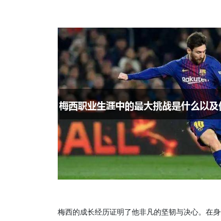
梅西的成长经历证明了他非凡的坚韧与决心。在身