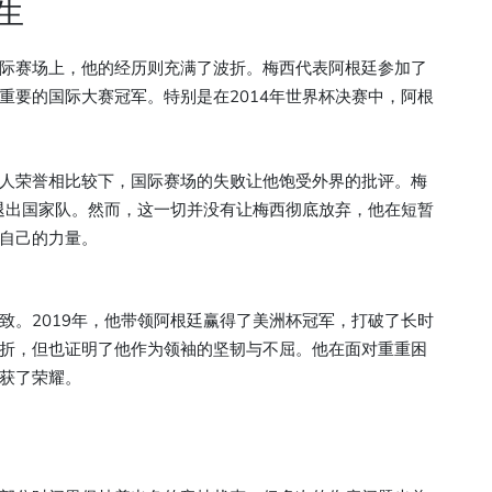
生
际赛场上，他的经历则充满了波折。梅西代表阿根廷参加了
重要的国际大赛冠军。特别是在2014年世界杯决赛中，阿根
人荣誉相比较下，国际赛场的失败让他饱受外界的批评。梅
布退出国家队。然而，这一切并没有让梅西彻底放弃，他在短暂
自己的力量。
致。2019年，他带领阿根廷赢得了美洲杯冠军，打破了长时
折，但也证明了他作为领袖的坚韧与不屈。他在面对重重困
获了荣耀。