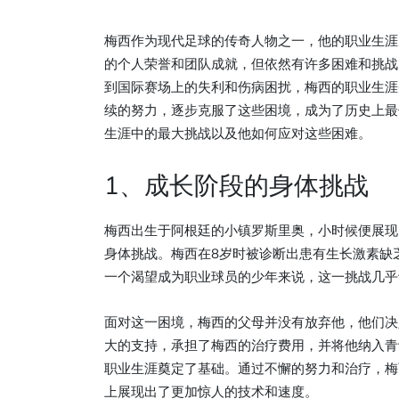
梅西作为现代足球的传奇人物之一，他的职业生涯
的个人荣誉和团队成就，但依然有许多困难和挑战
到国际赛场上的失利和伤病困扰，梅西的职业生涯
续的努力，逐步克服了这些困境，成为了历史上最
生涯中的最大挑战以及他如何应对这些困难。
1、成长阶段的身体挑战
梅西出生于阿根廷的小镇罗斯里奥，小时候便展现
身体挑战。梅西在8岁时被诊断出患有生长激素缺
一个渴望成为职业球员的少年来说，这一挑战几乎
面对这一困境，梅西的父母并没有放弃他，他们决
大的支持，承担了梅西的治疗费用，并将他纳入青
职业生涯奠定了基础。通过不懈的努力和治疗，梅
上展现出了更加惊人的技术和速度。