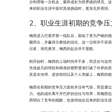
分利用每一次机会，最终成长为世界级的球员。这
来的职业生涯中面对其他挑战时，更加无所畏惧。
2、职业生涯初期的竞争压
梅西进入巴塞罗那一线队后，面临了更为严峻的挑
颖而出，并赢得主教练的信任。这一过程并不容易
尔多、埃托奥等，梅西的起步并不显眼。
刚开始时，梅西的上场时间并不多，而且在与这些
凭借超凡的球技和精准的视野逐渐打破了外界的质
其是在传球、进攻组织以及个人突破上，梅西的能
梅西在初期的竞争压力面前并没有气馁，而是通过
力。他的成长离不开巴萨的信任与培养，而梅西也
西明白了竞争的残酷，也使得他在后来的职业生涯