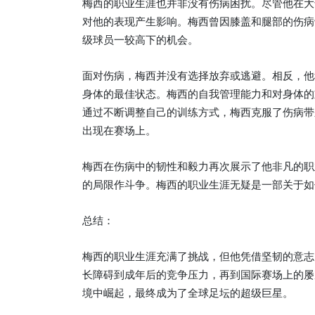
梅西的职业生涯也并非没有伤病困扰。尽管他在大
对他的表现产生影响。梅西曾因膝盖和腿部的伤病
级球员一较高下的机会。
面对伤病，梅西并没有选择放弃或逃避。相反，他
身体的最佳状态。梅西的自我管理能力和对身体的
通过不断调整自己的训练方式，梅西克服了伤病带
出现在赛场上。
梅西在伤病中的韧性和毅力再次展示了他非凡的职
的局限作斗争。梅西的职业生涯无疑是一部关于如
总结：
梅西的职业生涯充满了挑战，但他凭借坚韧的意志
长障碍到成年后的竞争压力，再到国际赛场上的屡
境中崛起，最终成为了全球足坛的超级巨星。