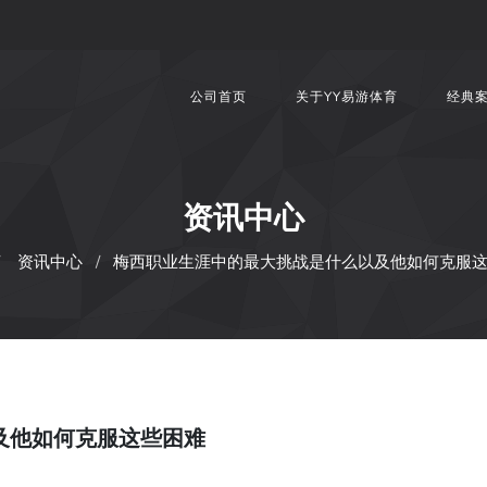
公司首页
关于YY易游体育
经典
资讯中心
资讯中心
梅西职业生涯中的最大挑战是什么以及他如何克服
及他如何克服这些困难