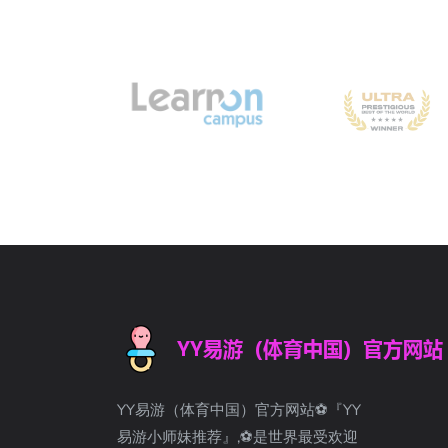
YY易游（体育中国）官方网站⚽️『YY
易游小师妹推荐』,⚽️是世界最受欢迎