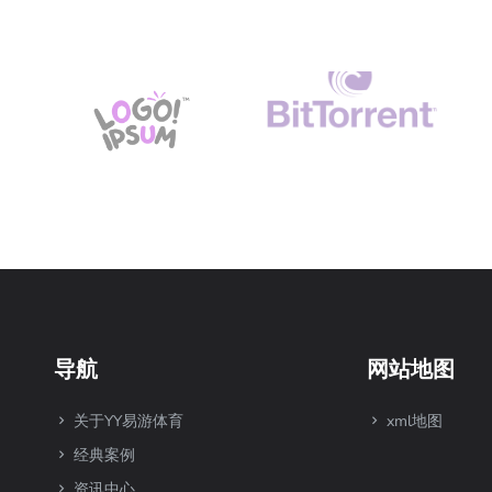
导航
网站地图
关于YY易游体育
xml地图
经典案例
资讯中心