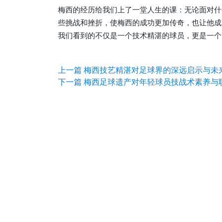
梅西的经历给我们上了一堂人生的课：无论面对什
些挑战和挫折，使梅西的成功更加传奇，也让他成
我们看到的不仅是一个技术精湛的球员，更是一个
上一篇
梅西技艺精湛对足球界的深远启示与未
下一篇
梅西足球遗产对年轻球员技战术素养与