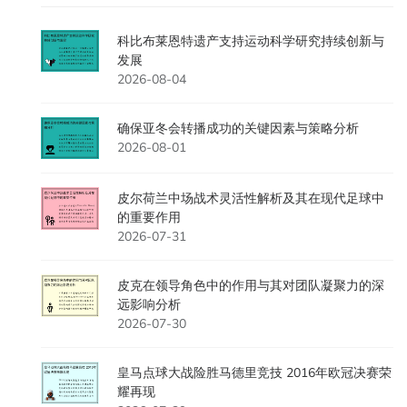
科比布莱恩特遗产支持运动科学研究持续创新与
发展
2026-08-04
确保亚冬会转播成功的关键因素与策略分析
2026-08-01
皮尔荷兰中场战术灵活性解析及其在现代足球中
的重要作用
2026-07-31
皮克在领导角色中的作用与其对团队凝聚力的深
远影响分析
2026-07-30
皇马点球大战险胜马德里竞技 2016年欧冠决赛荣
耀再现