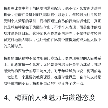
梅西在比赛中善于与队友沟通和配合，他不仅为队友创造进球
机会，也能在关键时刻为球队提供领导力。年轻球员往往容易
受到个人荣耀的吸引，而梅西通过自己的行为告诉他们，真正
的足球精神是在于为团队付出，不求个人表现，而是集体的成
功才是最终目标。这种团队合作意识的培养，不仅帮助年轻球
员更好地融入球队，也让他们在比赛中懂得如何成为他人眼中
的关键球员。
梅西的团队精神不仅体现在比赛场上，更体现在他的人际关系
上。他尊重每一个队友，无论是替补球员还是主力球员，都能
感受到梅西给予的尊重与支持。对于年轻球员来说，梅西的这
一做法是一个重要的教育课题。在足球世界里，合作与支持是
取得成功的基石，梅西用自己的行动诠释了这一点。
4、梅西的人格魅力与谦逊态度