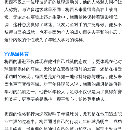
梅西不仅是一位球技超群的足球运动员，他的人格魅力同样让
人称赞。与许多超级球星不同，梅西从未显得高高在上或自
负。无论是在赛场上还是生活中，梅西始终保持着谦逊和低
调，这种态度赢得了球迷、队友乃至对手的广泛尊敬。他从不
炫耀自己的成就，也不会因为个人的成功而失去平和的心态，
这种内敛的个性成为了年轻人学习的榜样。
YY易游体育
梅西的谦逊不仅体现在他对自己成就的态度上，更体现在他对
球迷和媒体的尊重。无论是在获得奖项时的发言，还是在接受
采访时的表现，梅西总是始终如一地保持冷静与理智，他从未
因名声而变得浮躁。对于年轻球员来说，梅西的谦逊是最值得
学习的品质之一。他告诉年轻人，足球不仅仅是为了赢得荣誉
和奖杯，更重要的是保持一颗平常心，始终尊重他人。
梅西的性格和行为深深影响了年轻球员，尤其是在他们追逐职
业生涯的过程中。梅西通过自己的行动让年轻球员明白，成功
并非终点，最重要的是通过自己的努力和坚持，展现出对自己