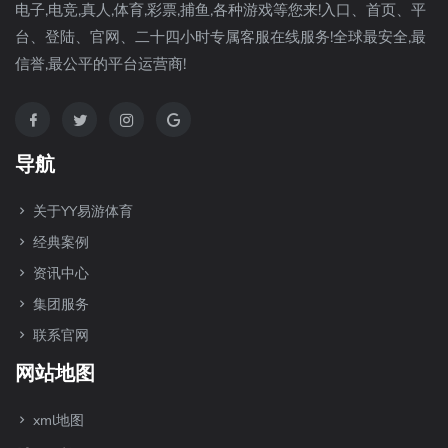
电子,电竞,真人,体育,彩票,捕鱼,各种游戏等您来!入口、首页、平
台、登陆、官网、二十四小时专属客服在线服务!全球最安全,最
信誉,最公平的平台运营商!
导航
关于YY易游体育
经典案例
资讯中心
集团服务
联系官网
网站地图
xml地图