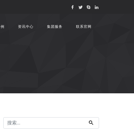
案例
资讯中心
集团服务
联系官网