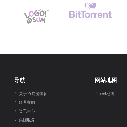
导航
网站地图
关于YY易游体育
xml地图
经典案例
资讯中心
集团服务