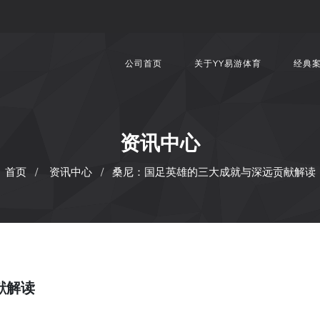
公司首页
关于YY易游体育
经典
资讯中心
首页
资讯中心
桑尼：国足英雄的三大成就与深远贡献解读
献解读