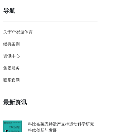
导航
关于YY易游体育
经典案例
资讯中心
集团服务
联系官网
最新资讯
科比布莱恩特遗产支持运动科学研究
持续创新与发展