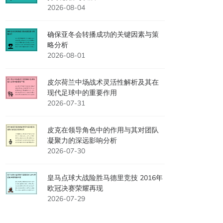
2026-08-04
确保亚冬会转播成功的关键因素与策
略分析
2026-08-01
皮尔荷兰中场战术灵活性解析及其在
现代足球中的重要作用
2026-07-31
皮克在领导角色中的作用与其对团队
凝聚力的深远影响分析
2026-07-30
皇马点球大战险胜马德里竞技 2016年
欧冠决赛荣耀再现
2026-07-29