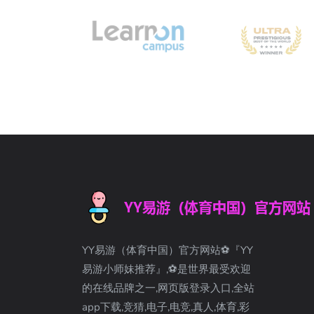
YY易游（体育中国）官方网站⚽️『YY
易游小师妹推荐』,⚽️是世界最受欢迎
的在线品牌之一,网页版登录入口,全站
app下载,竞猜,电子,电竞,真人,体育,彩