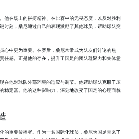
。他在场上的拼搏精神、在比赛中的无畏态度，以及对胜利
键时刻，桑尼通过自己的表现激励了其他球员，帮助球队突
员心中更为重要。在赛后，桑尼常常成为队友们讨论的焦
责任感。正是他的存在，提升了国足的团队凝聚力和集体意
现在他对球队外部环境的适应与调节。他帮助球队克服了压
的稳定器。他的这种影响力，深刻地改变了国足的心理面貌
造
化的重要传播者。作为一名国际化球员，桑尼为国足带来了