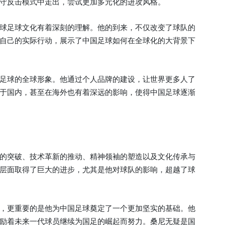
守反击模式中走出，尝试更加多元化的进攻风格。
球足球文化有着深刻的理解。他的到来，不仅改变了球队的
自己的实际行动，展示了中国足球如何在全球化的大背景下
足球的全球形象。他通过个人品牌的建设，让世界更多人了
于国内，甚至在海外也有着深远的影响，使得中国足球逐渐
的突破、技术革新的推动、精神领袖的塑造以及文化传承与
层面取得了巨大的进步，尤其是他对球队的影响，超越了球
，更重要的是他为中国足球奠定了一个更加坚实的基础。他
励着未来一代球员继续为国足的崛起而努力。桑尼无疑是国