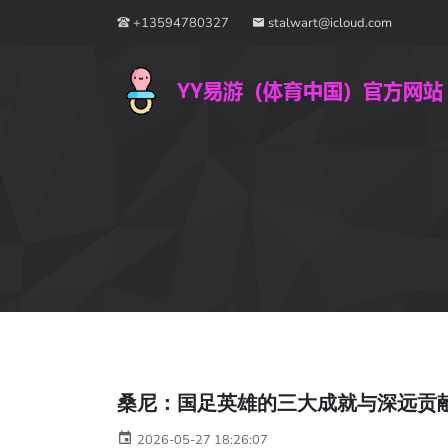
+13594780327
stalwart@icloud.com
桑尼：国足英雄的三大成就与深远贡
2026-05-27 18:26:07