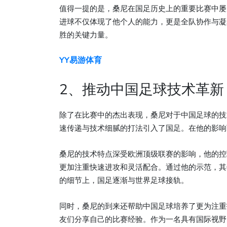
值得一提的是，桑尼在国足历史上的重要比赛中屡
进球不仅体现了他个人的能力，更是全队协作与凝
胜的关键力量。
YY易游体育
2、推动中国足球技术革新
除了在比赛中的杰出表现，桑尼对于中国足球的技
速传递与技术细腻的打法引入了国足。在他的影响
桑尼的技术特点深受欧洲顶级联赛的影响，他的控
更加注重快速进攻和灵活配合。通过他的示范，其
的细节上，国足逐渐与世界足球接轨。
同时，桑尼的到来还帮助中国足球培养了更为注重
友们分享自己的比赛经验。作为一名具有国际视野