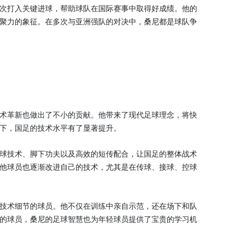
次打入关键进球，帮助球队在国际赛事中取得好成绩。他的
聚力的象征。在多次与亚洲强队的对决中，桑尼都是球队争
术革新也做出了不小的贡献。他带来了现代足球理念，将快
下，国足的技术水平有了显著提升。
球技术、脚下功夫以及高效的短传配合，让国足的整体战术
他球员也逐渐改进自己的技术，尤其是在传球、接球、控球
技术细节的球员。他不仅在训练中亲自示范，还在场下和队
的球员，桑尼的足球智慧也为年轻球员提供了宝贵的学习机