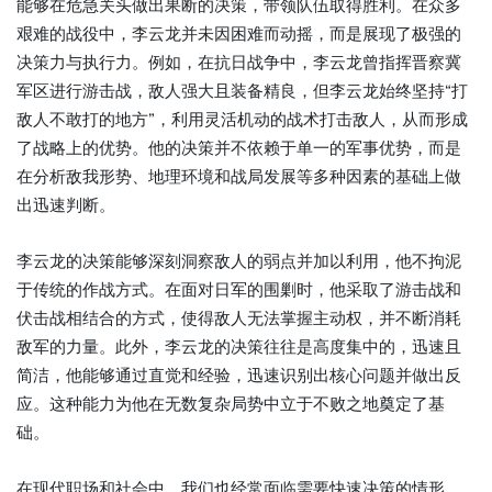
能够在危急关头做出果断的决策，带领队伍取得胜利。在众多
艰难的战役中，李云龙并未因困难而动摇，而是展现了极强的
决策力与执行力。例如，在抗日战争中，李云龙曾指挥晋察冀
军区进行游击战，敌人强大且装备精良，但李云龙始终坚持“打
敌人不敢打的地方”，利用灵活机动的战术打击敌人，从而形成
了战略上的优势。他的决策并不依赖于单一的军事优势，而是
在分析敌我形势、地理环境和战局发展等多种因素的基础上做
出迅速判断。
李云龙的决策能够深刻洞察敌人的弱点并加以利用，他不拘泥
于传统的作战方式。在面对日军的围剿时，他采取了游击战和
伏击战相结合的方式，使得敌人无法掌握主动权，并不断消耗
敌军的力量。此外，李云龙的决策往往是高度集中的，迅速且
简洁，他能够通过直觉和经验，迅速识别出核心问题并做出反
应。这种能力为他在无数复杂局势中立于不败之地奠定了基
础。
在现代职场和社会中，我们也经常面临需要快速决策的情形。