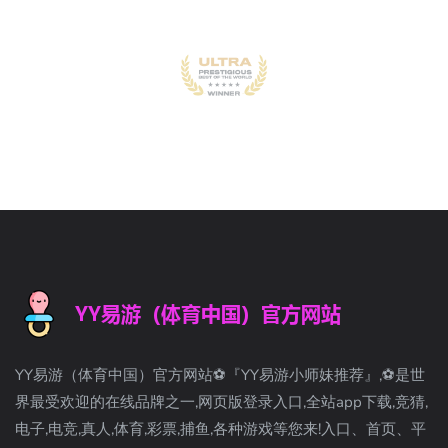
YY易游（体育中国）官方网站⚽️『YY易游小师妹推荐』,⚽️是世
界最受欢迎的在线品牌之一,网页版登录入口,全站app下载,竞猜,
电子,电竞,真人,体育,彩票,捕鱼,各种游戏等您来!入口、首页、平