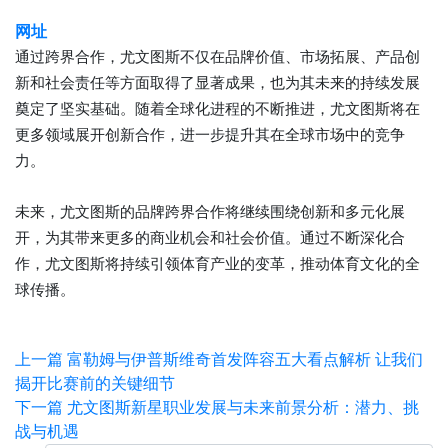
网址
通过跨界合作，尤文图斯不仅在品牌价值、市场拓展、产品创
新和社会责任等方面取得了显著成果，也为其未来的持续发展
奠定了坚实基础。随着全球化进程的不断推进，尤文图斯将在
更多领域展开创新合作，进一步提升其在全球市场中的竞争
力。
未来，尤文图斯的品牌跨界合作将继续围绕创新和多元化展
开，为其带来更多的商业机会和社会价值。通过不断深化合
作，尤文图斯将持续引领体育产业的变革，推动体育文化的全
球传播。
上一篇
富勒姆与伊普斯维奇首发阵容五大看点解析 让我们
揭开比赛前的关键细节
下一篇
尤文图斯新星职业发展与未来前景分析：潜力、挑
战与机遇