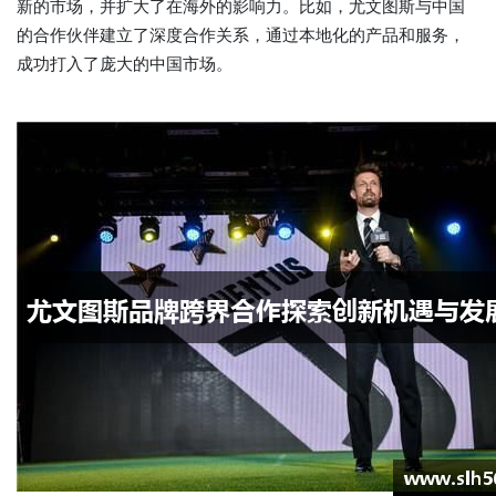
新的市场，并扩大了在海外的影响力。比如，尤文图斯与中国
的合作伙伴建立了深度合作关系，通过本地化的产品和服务，
成功打入了庞大的中国市场。