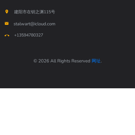
建阳市在钥之渊115号
stalwart@icloud.com
+13594780327
© 2026 All Rights Reserved
网址
.