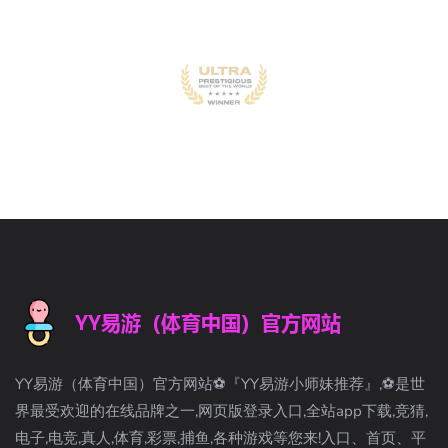
YY易游（体育中国）官方网站⚽️『YY易游小师妹推荐』,⚽️是世
界最受欢迎的在线品牌之一,网页版登录入口,全站app下载,竞猜,
电子,电竞,真人,体育,彩票,捕鱼,各种游戏等您来!入口、首页、平