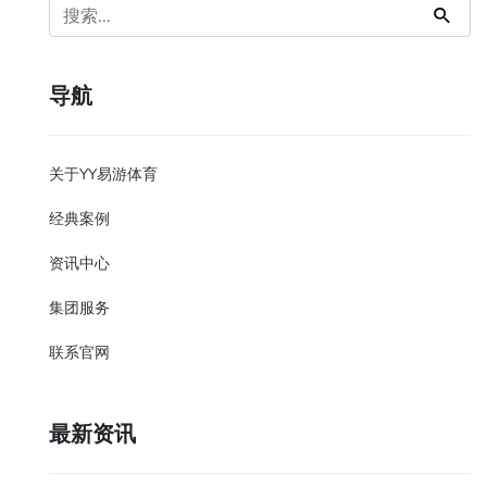
导航
关于YY易游体育
经典案例
资讯中心
集团服务
联系官网
最新资讯