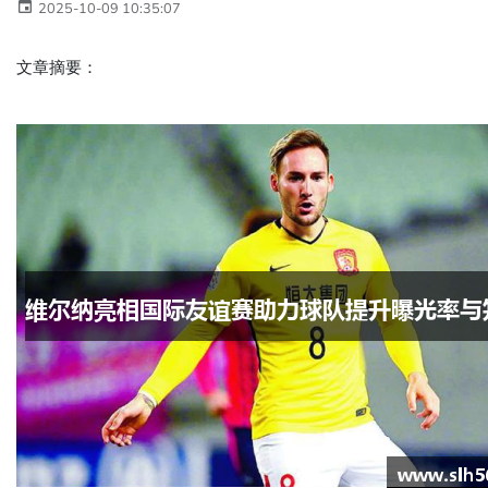
2025-10-09 10:35:07
文章摘要：