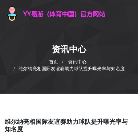
资讯中心
首页
资讯中心
维尔纳亮相国际友谊赛助力球队提升曝光率与知名度
维尔纳亮相国际友谊赛助力球队提升曝光率与
知名度