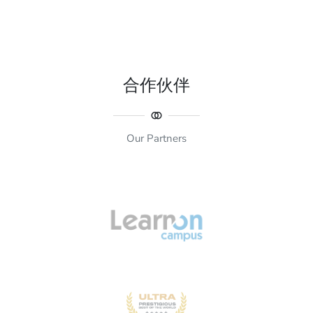
合作伙伴
Our Partners