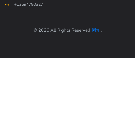
+13594780327
© 2026 All Rights Reserved
网址
.