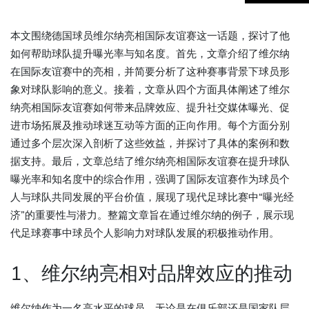
本文围绕德国球员维尔纳亮相国际友谊赛这一话题，探讨了他
如何帮助球队提升曝光率与知名度。首先，文章介绍了维尔纳
在国际友谊赛中的亮相，并简要分析了这种赛事背景下球员形
象对球队影响的意义。接着，文章从四个方面具体阐述了维尔
纳亮相国际友谊赛如何带来品牌效应、提升社交媒体曝光、促
进市场拓展及推动球迷互动等方面的正向作用。每个方面分别
通过多个层次深入剖析了这些效益，并探讨了具体的案例和数
据支持。最后，文章总结了维尔纳亮相国际友谊赛在提升球队
曝光率和知名度中的综合作用，强调了国际友谊赛作为球员个
人与球队共同发展的平台价值，展现了现代足球比赛中“曝光经
济”的重要性与潜力。整篇文章旨在通过维尔纳的例子，展示现
代足球赛事中球员个人影响力对球队发展的积极推动作用。
1、维尔纳亮相对品牌效应的推动
维尔纳作为一名高水平的球员，无论是在俱乐部还是国家队层